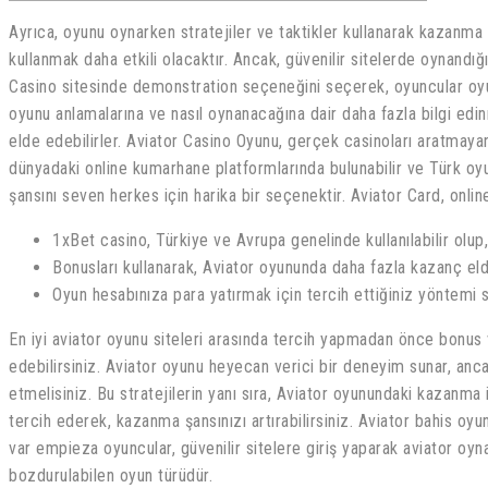
Ayrıca, oyunu oynarken stratejiler ve taktikler kullanarak kazanma ş
kullanmak daha etkili olacaktır. Ancak, güvenilir sitelerde oynandığ
Casino sitesinde demonstration seçeneğini seçerek, oyuncular oy
oyunu anlamalarına ve nasıl oynanacağına dair daha fazla bilgi edi
elde edebilirler. Aviator Casino Oyunu, gerçek casinoları aratmay
dünyadaki online kumarhane platformlarında bulunabilir ve Türk oyu
şansını seven herkes için harika bir seçenektir. Aviator Card, onli
1xBet casino, Türkiye ve Avrupa genelinde kullanılabilir olup
Bonusları kullanarak, Aviator oyununda daha fazla kazanç elde
Oyun hesabınıza para yatırmak için tercih ettiğiniz yöntemi 
En iyi aviator oyunu siteleri arasında tercih yapmadan önce bonus 
edebilirsiniz. Aviator oyunu heyecan verici bir deneyim sunar, anc
etmelisiniz. Bu stratejilerin yanı sıra, Aviator oyunundaki kazanma i
tercih ederek, kazanma şansınızı artırabilirsiniz. Aviator bahis oyu
var empieza oyuncular, güvenilir sitelere giriş yaparak aviator oy
bozdurulabilen oyun türüdür.