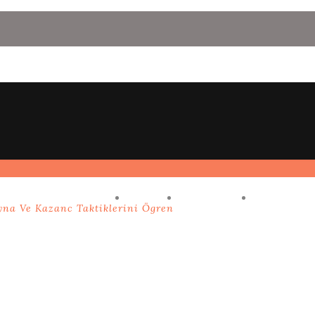
Skip
to
HOME
ABOUT US
NEWS & 
content
yna Ve Kazanс Taktiklerini Ögren