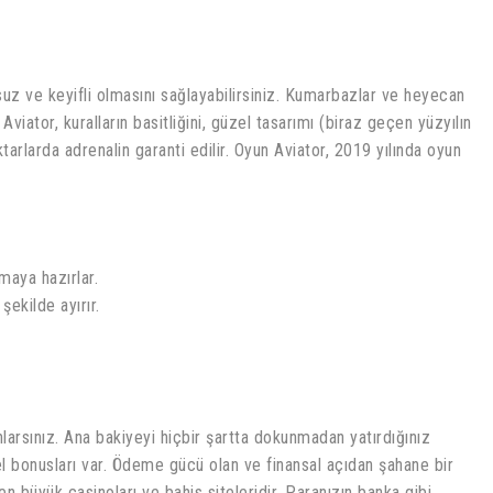
suz ve keyifli olmasını sağlayabilirsiniz. Kumarbazlar ve heyecan
Aviator, kuralların basitliğini, güzel tasarımı (biraz geçen yüzyılın
ktarlarda adrenalin garanti edilir. Oyun Aviator, 2019 yılında oyun
maya hazırlar.
ekilde ayırır.
larsınız. Ana bakiyeyi hiçbir şartta dokunmadan yatırdığınız
el bonusları var. Ödeme gücü olan ve finansal açıdan şahane bir
n büyük casinoları ve bahis siteleridir. Paranızın banka gibi