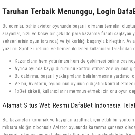
Taruhan Terbaik Menunggu, Login Dafa
Bu adımlar, bahis aviator oyununda başarılı olmanın temelini oluştu
arayanlar, hızlı ve kolay bir şekilde para kazanma fırsatı sağlayan y
seksenlerinin oyun tarzında) ve iyi karlılığı başarıyla birleştirir. 
yazılımı Spribe üreticisi ve hemen ilgilenen kullanıcılar tarafından 
Kazançların hem yatırılması hem de çekilmesi online casinoya
Ayrıca oyunda kaygı durumunu kontrol etmenizde oyunun gidiş
Bu daldırma, başarılı yaklaşımların belirlenmesine yardımcı 
Ve bu, Aviator’u, oyuncunun oyunun gidişatını kontrol etmedi
1xBet şirketi, kullanıcılarını memnun etmek için onu oyun ce
Alamat Situs Web Resmi DafaBet Indonesia Telah
Bu, kazançları korumak ve kayıpları azaltmak için etkili bir yöntem
miktara aldığınız bonusla Aviator oyununda kazanma şansınız olacak
durumda olan casino ve bahis şirketleri olarak seçilmelidirler. Bu s