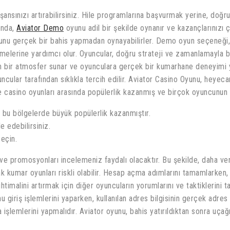
ansınızı artırabilirsiniz. Hile programlarına başvurmak yerine, doğru 
ında,
Aviator Demo
oyunu adil bir şekilde oynanır ve kazançlarınızı ç
unu gerçek bir bahis yapmadan oynayabilirler. Demo oyun seçeneği,
nmelerine yardımcı olur. Oyuncular, doğru strateji ve zamanlamayla 
an bir atmosfer sunar ve oyunculara gerçek bir kumarhane deneyimi 
ncular tarafından sıklıkla tercih edilir. Aviator Casino Oyunu, heye
ne casino oyunları arasında popülerlik kazanmış ve birçok oyuncunun il
, bu bölgelerde büyük popülerlik kazanmıştır.
 edebilirsiniz.
seçin.
ve promosyonları incelemeniz faydalı olacaktır. Bu şekilde, daha ver
ak kumar oyunları riskli olabilir. Hesap açma adımlarını tamamlarke
htimalini artırmak için diğer oyuncuların yorumlarını ve taktiklerini t
nu giriş işlemlerini yaparken, kullanılan adres bilgisinin gerçek adre
na işlemlerini yapmalıdır. Aviator oyunu, bahis yatırıldıktan sonra u