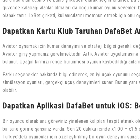
güvende kalacağı alanlar olmaları da çoğu kumar oyunu sevenleri 
olanak tanır. 1xBet şirketi, kullanıcılarını memnun etmek için onu 
Dapatkan Kartu Klub Taruhan DafaBet 
Aviator oynamak için kumar deneyimi ve strateji bilgisi gerekli değil
Aviator giriş yapmanız gerekmektedir. Artık Aviator uygulamasına g
bulunur. Uçağın kırmızı renge bürünmesi oyunun kaybedildiği anlam
Farklı seçenekler hakkında bilgi edinerek, en iyi uçak oyununu seç
simülasyon oyunları, gerçekçi uçuş deneyimleri sunar. Bunun yanı s
olabilir.
Dapatkan Aplikasi DafaBet untuk iOS: B
Bir oyuncu olarak ana göreviniz yinelenen kalıpları tespit etmek o
bir tane görme şansınız vardır. Son 20 dakika içinde x1.00 – x1.5 
Türkiye’deki oyuncular için özelleştirilmiş bir oyun deneyimi suna