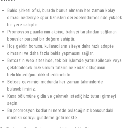
Bahis şirketi ofisi, burada bonus almanın her zaman kolay
olması nedeniyle spor bahisleri derecelendirmesinde yüksek
bir yere sahiptir.
Promosyon puanlarının aksine, bahisçi tarafından sağlanan
bonuslar parasal bir değere sahiptir.
Hoş geldin bonusu, kullanıcıların siteye daha hızlı adapte
olmasını ve daha fazla bahis yapmasını sağlar.
Betcas’in web sitesinde, tek bir işlemde yatırılabilecek veya
çekilebilecek maksimum tutarın ne kadar olduğunun
belirtilmediğine dikkat edilmelidir.
Betcas çevrimiçi modunda her zaman tahminlerde
bulunabilirsiniz.
Kasa bölümüne gidin ve çekmek istediğiniz tutarı girmeyi
seçin.
Bu promosyon kodlarını nerede bulacağınız konusundaki
mantıklı soruyu gündeme getirmekte.