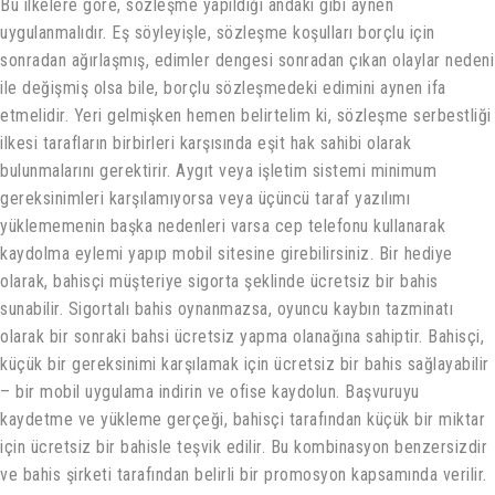
Bu ilkelere göre, sözleşme yapıldığı andaki gibi aynen
uygulanmalıdır. Eş söyleyişle, sözleşme koşulları borçlu için
sonradan ağırlaşmış, edimler dengesi sonradan çıkan olaylar nedeni
ile değişmiş olsa bile, borçlu sözleşmedeki edimini aynen ifa
etmelidir. Yeri gelmişken hemen belirtelim ki, sözleşme serbestliği
ilkesi tarafların birbirleri karşısında eşit hak sahibi olarak
bulunmalarını gerektirir. Aygıt veya işletim sistemi minimum
gereksinimleri karşılamıyorsa veya üçüncü taraf yazılımı
yüklememenin başka nedenleri varsa cep telefonu kullanarak
kaydolma eylemi yapıp mobil sitesine girebilirsiniz. Bir hediye
olarak, bahisçi müşteriye sigorta şeklinde ücretsiz bir bahis
sunabilir. Sigortalı bahis oynanmazsa, oyuncu kaybın tazminatı
olarak bir sonraki bahsi ücretsiz yapma olanağına sahiptir. Bahisçi,
küçük bir gereksinimi karşılamak için ücretsiz bir bahis sağlayabilir
– bir mobil uygulama indirin ve ofise kaydolun. Başvuruyu
kaydetme ve yükleme gerçeği, bahisçi tarafından küçük bir miktar
için ücretsiz bir bahisle teşvik edilir. Bu kombinasyon benzersizdir
ve bahis şirketi tarafından belirli bir promosyon kapsamında verilir.