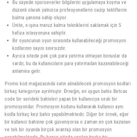
Bu sayede sporseverler bilgilerini uygulamaya koyma ve
düzenli olarak yalnızca profesyonellerin cazip tekliflerini
bulma şansına sahip oluyor.
Ünite, x-ışına maruz kalma tekniklerini saklamak için 5
hafıza istasyonuna sahiptir.
Bir oyuncunun oyun sırasında kullanabileceği promosyon
kodlarının sayısı sınırsızdır.
Ayrıca sitede pek çok para yatırma olmayan bonuslar da
vardır, bu da kullanıcıların para yatırmadan kazanabileceği
anlamına gelir.
Promo kod mağazasında satın alınabilecek promosyon kodları
birkaç kategoriye ayrılmıştır. Örneğin, en uygun bahis Betcas
code bir serideki bahisleri yapan bir kullanıcıya sıralı bir
promosyondur. Promosyon kodunu kullanarak kullanıcı aynı
kodla birkaç kez bahis yapabilmektedir. Diğer bir örnek, eğer
bir kullanıcı bahsine çok güveniyorsa o zaman en çok kazanan
ve tek bir oyunda birçok avantajı olan bir promosyon