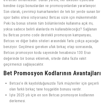
kendine özgü bonuslardan ve promosyonlardan yararlanıyor.
Son olarak, çevrimiçi kumarhaneleri de tek bir yerde sunan bir
spor bahis sitesi istiyorsanız Betcas sizin için mükemmeldir.
Peki bu bonus sitenin tüm bölümlerinde kullanıma açık mı,
yoksa sadece belirli alanlarda mı kullanabileceğiz? Sağlanan
bu Betcas promo code destekli promosyon kampanyası,
Betcas ve diğer bahis siteleri arasındaki farkı çokça açacağa
benziyor. Geçilmesi gereken ufak birkaç etap sonrasında,
Betcas promosyon kodu sayesinde hesabınıza 130 Eruo
değerinde bir bonus eklemek, sitede daha fazla vakit
geçirmenizi sağlayacaktır.
Bet Promosyon Kodlarının Avantajları
Betcas’e ilk kaydolduğunuzda Türk müşteriler için geçerli
olan farklı birkaç tane hoşgeldin bonusu vardır.
İşte 2025 yılı için en son Betcas promosyon kodlarının
derlemesi.